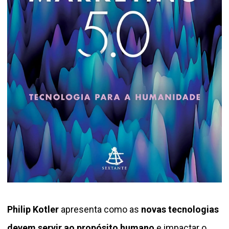
Philip Kotler
apresenta como as
novas tecnologias
devem servir ao propósito humano
e impactar o