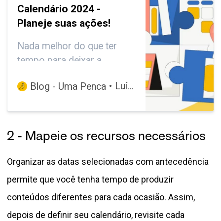
Calendário 2024 -
Planeje suas ações!
Nada melhor do que ter
tempo para deixar a
criatividade fluir. Para isso,
Luísa Colen
Blog - Uma Penca
escolha as datas e
campanhas que serão
importantes para sua loja
neste ano e comece a
2 - Mapeie os recursos necessários
planejar ;)
Organizar as datas selecionadas com antecedência
permite que você tenha tempo de produzir
conteúdos diferentes para cada ocasião. Assim,
depois de definir seu calendário, revisite cada